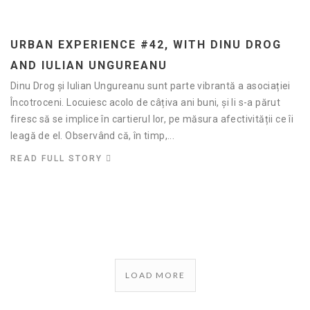
URBAN EXPERIENCE #42, WITH DINU DROG
AND IULIAN UNGUREANU
Dinu Drog și Iulian Ungureanu sunt parte vibrantă a asociației
Încotroceni. Locuiesc acolo de câțiva ani buni, și li s-a părut
firesc să se implice în cartierul lor, pe măsura afectivității ce îi
leagă de el. Observând că, în timp,...
READ FULL STORY
LOAD MORE