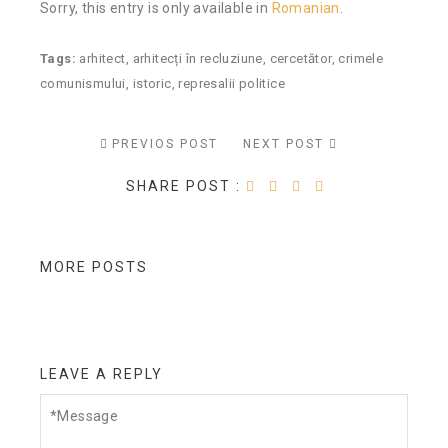
Sorry, this entry is only available in
Romanian
.
Tags:
arhitect
,
arhitecți în recluziune
,
cercetător
,
crimele
comunismului
,
istoric
,
represalii politice
PREVIOS POST
NEXT POST
SHARE POST :
MORE POSTS
LEAVE A REPLY