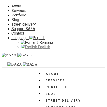
About
Services
Portfolio
Blog
street delivery
Support BAZA
Contact
Language:
Română
English
ABOUT
SERVICES
PORTFOLIO
BLOG
STREET DELIVERY