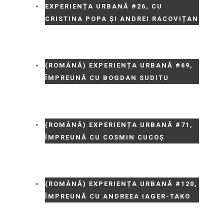
EXPERIENȚA URBANĂ #26, CU
CRISTINA POPA ȘI ANDREI RACOVIȚAN
(ROMÂNĂ) EXPERIENȚA URBANĂ #69,
ÎMPREUNĂ CU BOGDAN SUDITU
(ROMÂNĂ) EXPERIENȚA URBANĂ #71,
ÎMPREUNĂ CU COSMIN CUCOȘ
(ROMÂNĂ) EXPERIENȚA URBANĂ #120,
ÎMPREUNĂ CU ANDREEA IAGER-TAKO