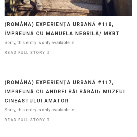
(ROMÂNĂ) EXPERIENȚA URBANĂ #118,
ÎMPREUNĂ CU MANUELA NEGRILĂ/ MKBT
Sorry, this entry is only available in...
READ FULL STORY
(ROMÂNĂ) EXPERIENȚA URBANĂ #117,
ÎMPREUNĂ CU ANDREI BĂLBĂRĂU/ MUZEUL
CINEASTULUI AMATOR
Sorry, this entry is only available in...
READ FULL STORY