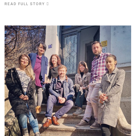
READ FULL STORY