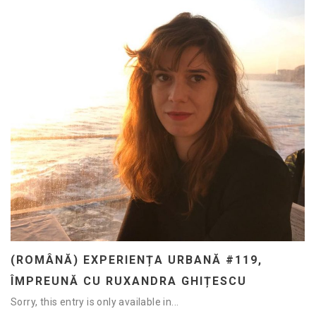
(ROMÂNĂ) EXPERIENȚA URBANĂ #119,
ÎMPREUNĂ CU RUXANDRA GHIȚESCU
Sorry, this entry is only available in...